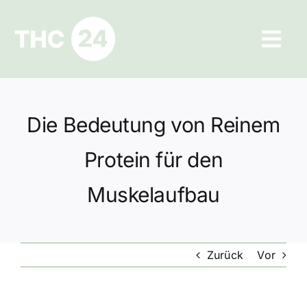
Zum
Inhalt
Tog
springen
Navi
Ratgeber
Die Bedeutung von Reinem
Hilfe und Kontakt
Protein für den
Datenschutz
Muskelaufbau
Impressum
Zurück
Vor