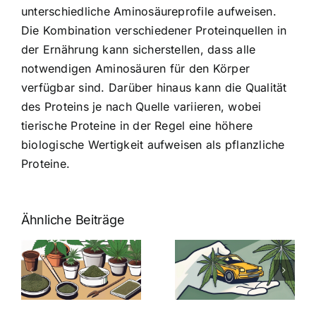
unterschiedliche Aminosäureprofile aufweisen.
Die Kombination verschiedener Proteinquellen in
der Ernährung kann sicherstellen, dass alle
notwendigen Aminosäuren für den Körper
verfügbar sind. Darüber hinaus kann die Qualität
des Proteins je nach Quelle variieren, wobei
tierische Proteine in der Regel eine höhere
biologische Wertigkeit aufweisen als pflanzliche
Proteine.
Ähnliche Beiträge
Neue THC-
Grenzwert-
Cannabis
men
Regelung:
Samen
:
Was Sie über
kaufen: Alles
Cannabis und
was Sie
e
Autofahren