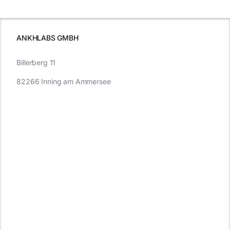
wissen sollten
wissen
müssen
ANKHLABS GMBH
Billerberg 11
82266 Inning am Ammersee