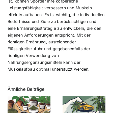
ist, können Sportler ihre körperliche
Leistungsfähigkeit verbessern und Muskeln
effektiv aufbauen. Es ist wichtig, die individuellen
Bedürfnisse und Ziele zu berücksichtigen und
eine Ernährungsstrategie zu entwickeln, die den
eigenen Anforderungen entspricht. Mit der
richtigen Ernährung, ausreichender
Flüssigkeitszufuhr und gegebenenfalls der
richtigen Verwendung von
Nahrungsergänzungsmitteln kann der
Muskelaufbau optimal unterstützt werden.
Ähnliche Beiträge
Neue THC-
Grenzwert-
Cannabis
men
Regelung:
Samen
:
Was Sie über
kaufen: Alles