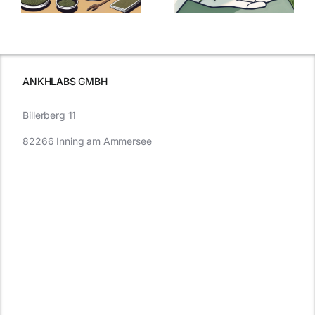
Cannabis und
was Sie
e
Autofahren
wissen sollten
wissen
müssen
ANKHLABS GMBH
Billerberg 11
82266 Inning am Ammersee