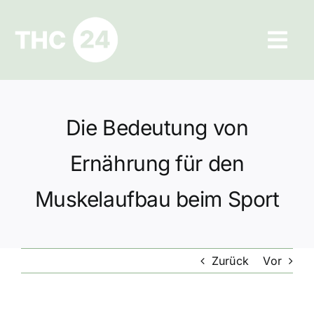
Zum
Inhalt
Tog
springen
Navi
Ratgeber
Die Bedeutung von
Hilfe und Kontakt
Ernährung für den
Datenschutz
Muskelaufbau beim Sport
Impressum
Zurück
Vor