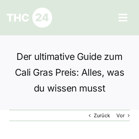
Zum
Inhalt
Tog
springen
Navi
Ratgeber
Der ultimative Guide zum
Hilfe und Kontakt
Cali Gras Preis: Alles, was
Datenschutz
du wissen musst
Impressum
Zurück
Vor