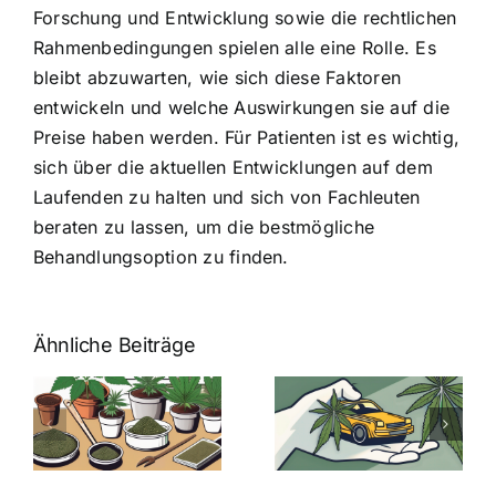
Forschung und Entwicklung sowie die rechtlichen
Rahmenbedingungen spielen alle eine Rolle. Es
bleibt abzuwarten, wie sich diese Faktoren
entwickeln und welche Auswirkungen sie auf die
Preise haben werden. Für Patienten ist es wichtig,
sich über die aktuellen Entwicklungen auf dem
Laufenden zu halten und sich von Fachleuten
beraten zu lassen, um die bestmögliche
Behandlungsoption zu finden.
Ähnliche Beiträge
Neue THC-
Grenzwert-
Cannabis
men
Regelung:
Samen
:
Was Sie über
kaufen: Alles
Cannabis und
was Sie
e
Autofahren