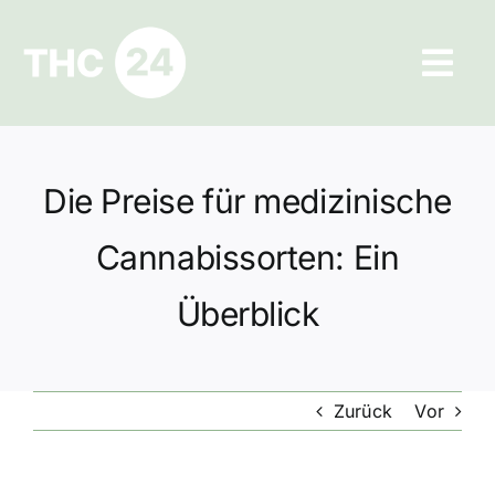
Zum
Inhalt
Tog
springen
Navi
Ratgeber
Die Preise für medizinische
Hilfe und Kontakt
Cannabissorten: Ein
Datenschutz
Überblick
Impressum
Zurück
Vor