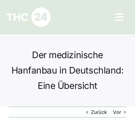
Zum
Inhalt
Tog
springen
Navi
Ratgeber
Der medizinische
Hilfe und Kontakt
Hanfanbau in Deutschland:
Datenschutz
Eine Übersicht
Impressum
Zurück
Vor