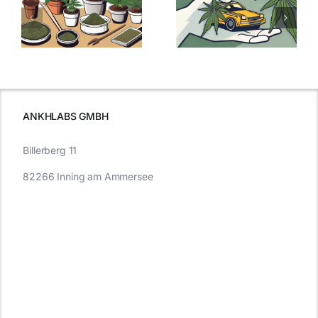
men
Regelung:
Samen
:
Was Sie über
kaufen: Alles
Cannabis und
was Sie
e
Autofahren
wissen sollten
wissen
müssen
ANKHLABS GMBH
Billerberg 11
82266 Inning am Ammersee