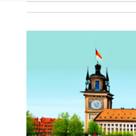
Zeige
grösseres
Bild