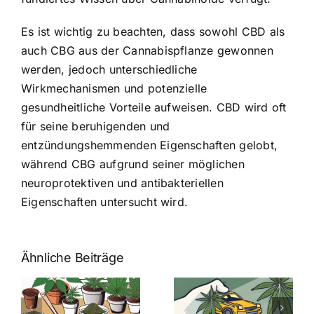
Es ist wichtig zu beachten, dass sowohl CBD als
auch CBG aus der Cannabispflanze gewonnen
werden, jedoch unterschiedliche
Wirkmechanismen und potenzielle
gesundheitliche Vorteile aufweisen. CBD wird oft
für seine beruhigenden und
entzündungshemmenden Eigenschaften gelobt,
während CBG aufgrund seiner möglichen
neuroprotektiven und antibakteriellen
Eigenschaften untersucht wird.
Ähnliche Beiträge
Neue THC-
Grenzwert-
Cannabis
men
Regelung:
Samen