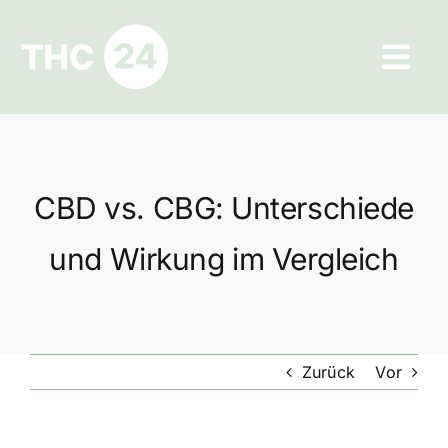
Zum
Inhalt
Tog
springen
Navi
Ratgeber
Hilfe und Kontakt
CBD vs. CBG: Unterschiede
Datenschutz
und Wirkung im Vergleich
Impressum
Zurück
Vor