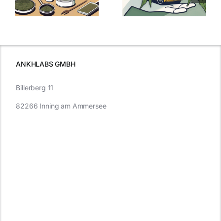
:
Was Sie über
kaufen: Alles
Cannabis und
was Sie
e
Autofahren
wissen sollten
wissen
müssen
ANKHLABS GMBH
Billerberg 11
82266 Inning am Ammersee