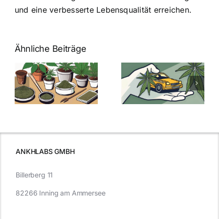
und eine verbesserte Lebensqualität erreichen.
Ähnliche Beiträge
Neue THC-
Grenzwert-
Cannabis
men
Regelung:
Samen
:
Was Sie über
kaufen: Alles
Cannabis und
was Sie
e
Autofahren
wissen sollten
wissen
müssen
ANKHLABS GMBH
Billerberg 11
82266 Inning am Ammersee