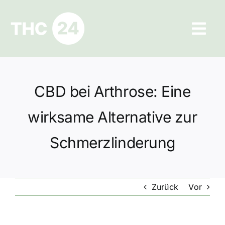
Zum
Inhalt
Tog
springen
Navi
Ratgeber
CBD bei Arthrose: Eine
Hilfe und Kontakt
wirksame Alternative zur
Datenschutz
Schmerzlinderung
Impressum
Zurück
Vor