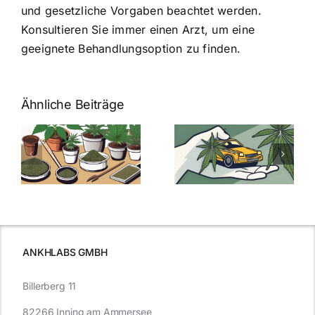
und gesetzliche Vorgaben beachtet werden.
Konsultieren Sie immer einen Arzt, um eine
geeignete Behandlungsoption zu finden.
Ähnliche Beiträge
Neue THC-
Grenzwert-
Cannabis
men
Regelung:
Samen
:
Was Sie über
kaufen: Alles
Cannabis und
was Sie
e
Autofahren
wissen sollten
wissen
müssen
ANKHLABS GMBH
Billerberg 11
82266 Inning am Ammersee