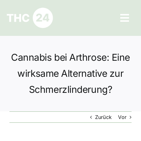
Zum
Inhalt
Tog
springen
Navi
Ratgeber
Cannabis bei Arthrose: Eine
Hilfe und Kontakt
wirksame Alternative zur
Datenschutz
Schmerzlinderung?
Impressum
Zurück
Vor