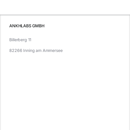
e
Autofahren
wissen sollten
wissen
müssen
ANKHLABS GMBH
Billerberg 11
82266 Inning am Ammersee