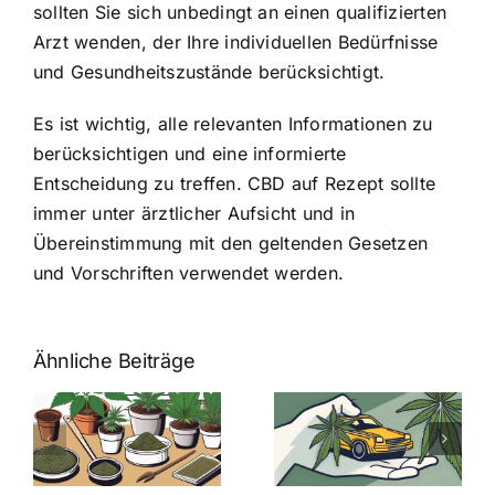
sollten Sie sich unbedingt an einen qualifizierten
Arzt wenden, der Ihre individuellen Bedürfnisse
und Gesundheitszustände berücksichtigt.
Es ist wichtig, alle relevanten Informationen zu
berücksichtigen und eine informierte
Entscheidung zu treffen. CBD auf Rezept sollte
immer unter ärztlicher Aufsicht und in
Übereinstimmung mit den geltenden Gesetzen
und Vorschriften verwendet werden.
Ähnliche Beiträge
Neue THC-
Grenzwert-
Cannabis
men
Regelung:
Samen
:
Was Sie über
kaufen: Alles
Cannabis und
was Sie