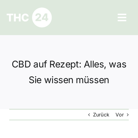
Zum
Inhalt
Tog
springen
Navi
Ratgeber
Hilfe und Kontakt
CBD auf Rezept: Alles, was
Datenschutz
Sie wissen müssen
Impressum
Zurück
Vor