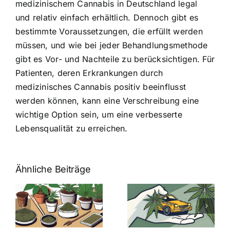
medizinischem Cannabis in Deutschland legal
und relativ einfach erhältlich. Dennoch gibt es
bestimmte Voraussetzungen, die erfüllt werden
müssen, und wie bei jeder Behandlungsmethode
gibt es Vor- und Nachteile zu berücksichtigen. Für
Patienten, deren Erkrankungen durch
medizinisches Cannabis positiv beeinflusst
werden können, kann eine Verschreibung eine
wichtige Option sein, um eine verbesserte
Lebensqualität zu erreichen.
Ähnliche Beiträge
Neue THC-
Grenzwert-
Cannabis
men
Regelung:
Samen
:
Was Sie über
kaufen: Alles
Cannabis und
was Sie