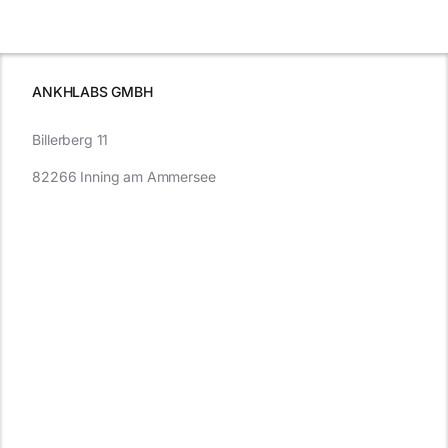
e
Autofahren
wissen sollten
wissen
müssen
ANKHLABS GMBH
Billerberg 11
82266 Inning am Ammersee