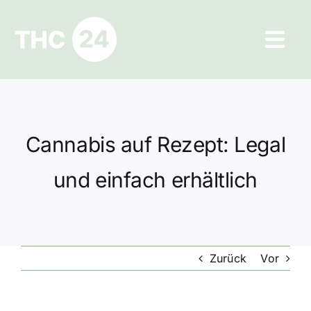
Zum
Inhalt
Tog
springen
Navi
Ratgeber
Hilfe und Kontakt
Cannabis auf Rezept: Legal
Datenschutz
und einfach erhältlich
Impressum
Zurück
Vor