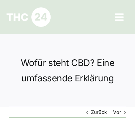
Zum
Inhalt
Tog
springen
Navi
Ratgeber
Hilfe und Kontakt
Wofür steht CBD? Eine
Datenschutz
umfassende Erklärung
Impressum
Zurück
Vor