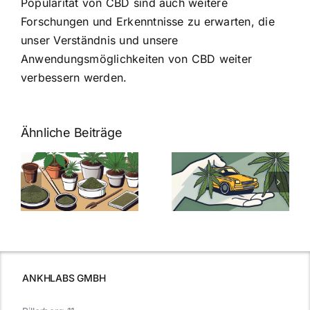
Popularität von CBD sind auch weitere
Forschungen und Erkenntnisse zu erwarten, die
unser Verständnis und unsere
Anwendungsmöglichkeiten von CBD weiter
verbessern werden.
Ähnliche Beiträge
Neue THC-
Grenzwert-
Cannabis
men
Regelung:
Samen
:
Was Sie über
kaufen: Alles
Cannabis und
was Sie
e
Autofahren
wissen sollten
wissen
müssen
ANKHLABS GMBH