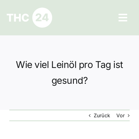
Zum
Inhalt
Tog
springen
Navi
Ratgeber
Hilfe und Kontakt
Wie viel Leinöl pro Tag ist
Datenschutz
gesund?
Impressum
Zurück
Vor