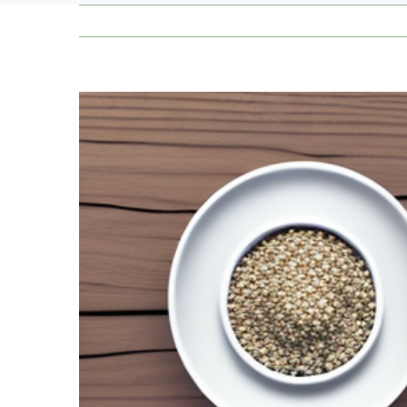
Zeige
grösseres
Bild