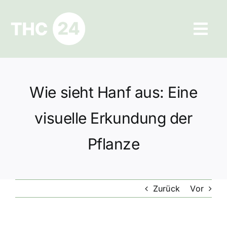
Zum
Inhalt
Tog
springen
Navi
Ratgeber
Wie sieht Hanf aus: Eine
Hilfe und Kontakt
visuelle Erkundung der
Datenschutz
Pflanze
Impressum
Zurück
Vor