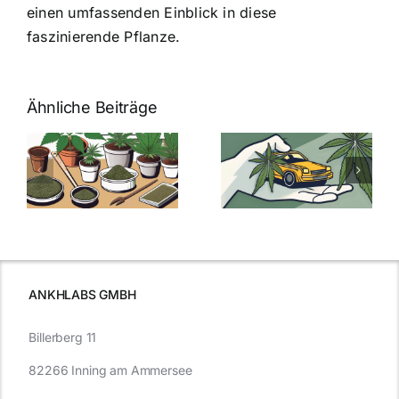
einen umfassenden Einblick in diese
faszinierende Pflanze.
Ähnliche Beiträge
Neue THC-
Grenzwert-
Cannabis
men
Regelung:
Samen
:
Was Sie über
kaufen: Alles
Cannabis und
was Sie
e
Autofahren
wissen sollten
wissen
müssen
ANKHLABS GMBH
Billerberg 11
82266 Inning am Ammersee