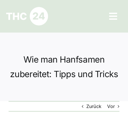
Zum
Inhalt
Tog
springen
Navi
Ratgeber
Hilfe und Kontakt
Wie man Hanfsamen
Datenschutz
zubereitet: Tipps und Tricks
Impressum
Zurück
Vor