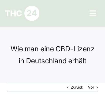
Zum
Inhalt
Tog
springen
Navi
Ratgeber
Hilfe und Kontakt
Wie man eine CBD-Lizenz
Datenschutz
in Deutschland erhält
Impressum
Zurück
Vor