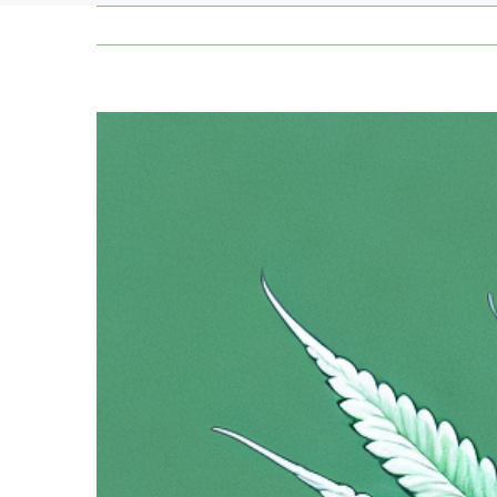
Zeige
grösseres
Bild