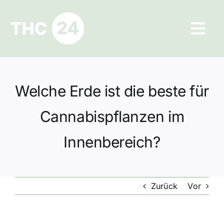
Zum
Inhalt
Tog
springen
Navi
Ratgeber
Welche Erde ist die beste für
Hilfe und Kontakt
Cannabispflanzen im
Datenschutz
Innenbereich?
Impressum
Zurück
Vor