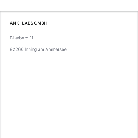
wissen sollten
wissen
müssen
ANKHLABS GMBH
Billerberg 11
82266 Inning am Ammersee