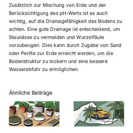
Zusätzlich zur Mischung von Erde und der
Berücksichtigung des pH-Werts ist es auch
wichtig, auf die Drainagefähigkeit des Bodens zu
achten. Eine gute Drainage ist entscheidend, um
Staunässe zu vermeiden und Wurzelfäule
vorzubeugen. Dies kann durch Zugabe von Sand
oder Perlite zur Erde erreicht werden, um die
Bodenstruktur zu lockern und eine bessere
Wasserabfuhr zu ermöglichen.
Ähnliche Beiträge
Neue THC-
Grenzwert-
Cannabis
men
Regelung:
Samen
:
Was Sie über
kaufen: Alles
Cannabis und
was Sie
e
Autofahren