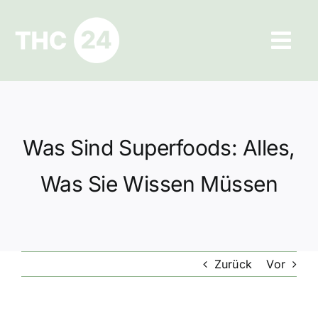
Zum
Inhalt
Tog
springen
Navi
Ratgeber
Hilfe und Kontakt
Was Sind Superfoods: Alles,
Datenschutz
Was Sie Wissen Müssen
Impressum
Zurück
Vor