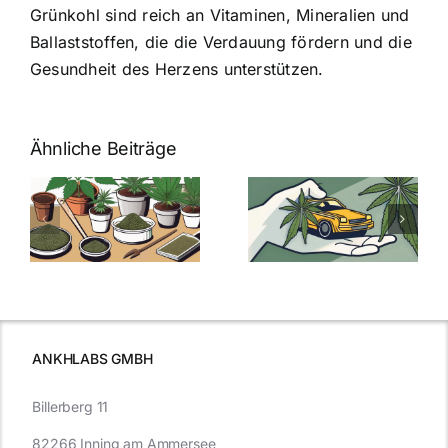
Grünkohl sind reich an Vitaminen, Mineralien und
Ballaststoffen, die die Verdauung fördern und die
Gesundheit des Herzens unterstützen.
Ähnliche Beiträge
Neue THC-
Grenzwert-
Cannabis
men
Regelung:
Samen
:
Was Sie über
kaufen: Alles
Cannabis und
was Sie
e
Autofahren
wissen sollten
wissen
müssen
ANKHLABS GMBH
Billerberg 11
82266 Inning am Ammersee