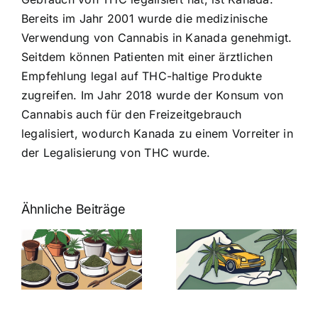
Bereits im Jahr 2001 wurde die medizinische
Verwendung von Cannabis in Kanada genehmigt.
Seitdem können Patienten mit einer ärztlichen
Empfehlung legal auf THC-haltige Produkte
zugreifen. Im Jahr 2018 wurde der Konsum von
Cannabis auch für den Freizeitgebrauch
legalisiert, wodurch Kanada zu einem Vorreiter in
der Legalisierung von THC wurde.
Ähnliche Beiträge
Neue THC-
Grenzwert-
Cannabis
men
Regelung:
Samen
:
Was Sie über
kaufen: Alles
Cannabis und
was Sie
e
Autofahren
wissen sollten
wissen