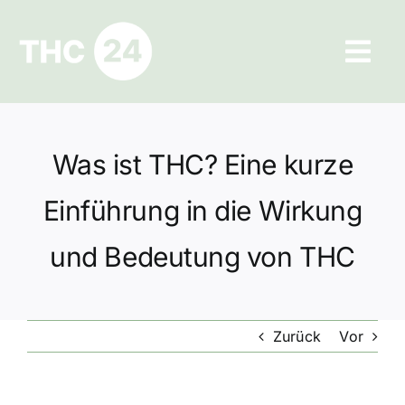
Zum
Inhalt
Tog
springen
Navi
Ratgeber
Was ist THC? Eine kurze
Hilfe und Kontakt
Einführung in die Wirkung
Datenschutz
und Bedeutung von THC
Impressum
Zurück
Vor