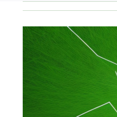
Zeige
grösseres
Bild