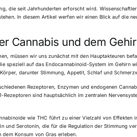
, die seit Jahrhunderten erforscht wird. Wissenschaftler 
ehen. In diesem Artikel werfen wir einen Blick auf die n
ter Cannabis und dem Gehi
hen, müssen wir uns zunächst mit den Hauptakteuren bef
e speziell auf das Endocannabinoid-System im Gehirn wir
m Körper, darunter Stimmung, Appetit, Schlaf und Schmer
schiedenen Rezeptoren, Enzymen und endogenen Cannabi
-Rezeptoren sind hauptsächlich im zentralen Nervensys
abinoide wie THC führt zu einer Vielzahl von Effekten im
 und Serotonin, die für die Regulation der Stimmung veran
ch dem Konsum von Gras erleben.