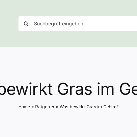
Suche
nach:
ewirkt Gras im G
Home
»
Ratgeber
»
Was bewirkt Gras im Gehirn?