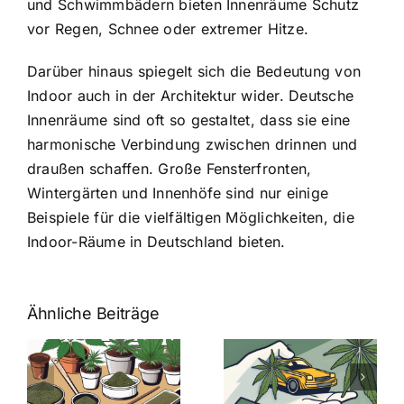
und Schwimmbädern bieten
Innenräume Schutz
vor Regen, Schnee oder extremer Hitze
.
Darüber hinaus spiegelt sich die Bedeutung von
Indoor auch in der Architektur wider. Deutsche
Innenräume sind oft so gestaltet, dass sie eine
harmonische Verbindung zwischen drinnen und
draußen schaffen. Große Fensterfronten,
Wintergärten und Innenhöfe sind nur einige
Beispiele für die vielfältigen Möglichkeiten, die
Indoor-Räume in Deutschland bieten.
Ähnliche Beiträge
Neue THC-
Grenzwert-
Cannabis
men
Regelung:
Samen
:
Was Sie über
kaufen: Alles