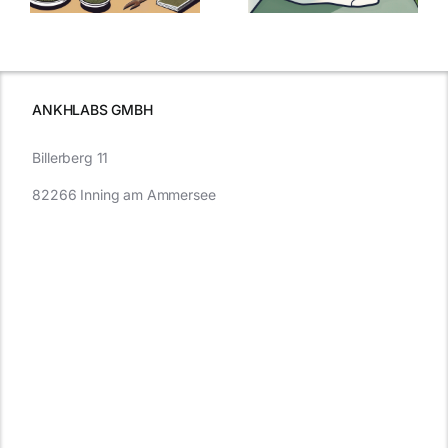
Cannabis und
was Sie
e
Autofahren
wissen sollten
wissen
müssen
ANKHLABS GMBH
Billerberg 11
82266 Inning am Ammersee