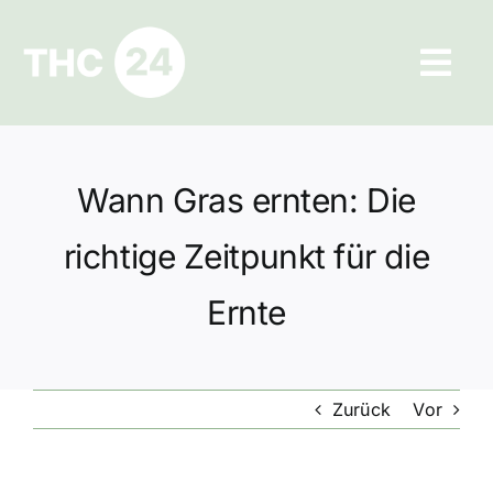
Zum
Inhalt
Tog
springen
Navi
Ratgeber
Wann Gras ernten: Die
Hilfe und Kontakt
richtige Zeitpunkt für die
Datenschutz
Ernte
Impressum
Zurück
Vor