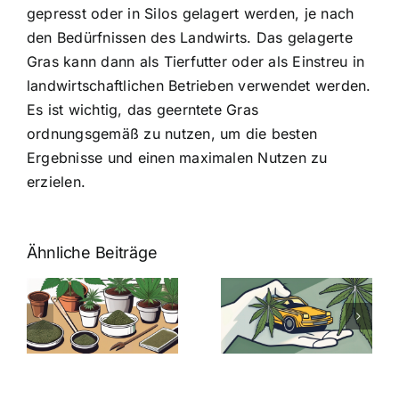
gepresst oder in Silos gelagert werden, je nach
den Bedürfnissen des Landwirts. Das gelagerte
Gras kann dann als Tierfutter oder als Einstreu in
landwirtschaftlichen Betrieben verwendet werden.
Es ist wichtig, das geerntete Gras
ordnungsgemäß zu nutzen, um die besten
Ergebnisse und einen maximalen Nutzen zu
erzielen.
Ähnliche Beiträge
Neue THC-
Grenzwert-
Cannabis
men
Regelung:
Samen
:
Was Sie über
kaufen: Alles
Cannabis und
was Sie
e
Autofahren
wissen sollten
wissen