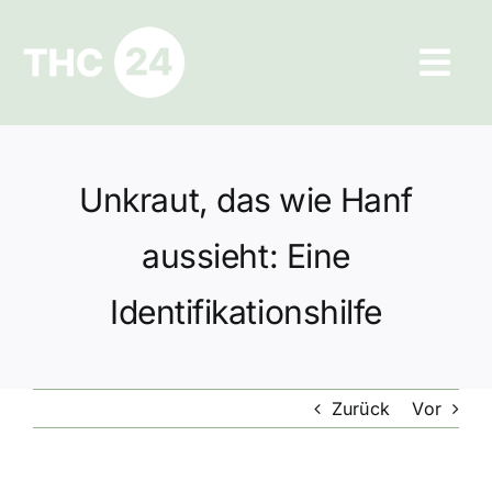
Zum
Inhalt
Tog
springen
Navi
Ratgeber
Unkraut, das wie Hanf
Hilfe und Kontakt
aussieht: Eine
Datenschutz
Identifikationshilfe
Impressum
Zurück
Vor