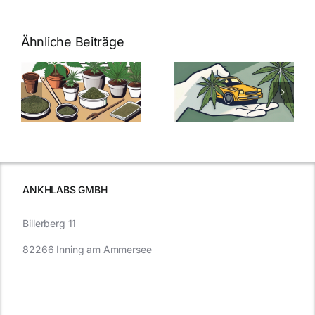
Ähnliche Beiträge
Neue THC-
Grenzwert-
Cannabis
men
Regelung:
Samen
:
Was Sie über
kaufen: Alles
Cannabis und
was Sie
e
Autofahren
wissen sollten
wissen
müssen
ANKHLABS GMBH
Billerberg 11
82266 Inning am Ammersee