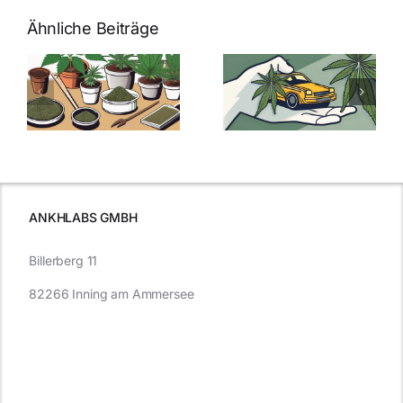
Ähnliche Beiträge
Neue THC-
Grenzwert-
Cannabis
men
Regelung:
Samen
:
Was Sie über
kaufen: Alles
Cannabis und
was Sie
e
Autofahren
wissen sollten
wissen
müssen
ANKHLABS GMBH
Billerberg 11
82266 Inning am Ammersee