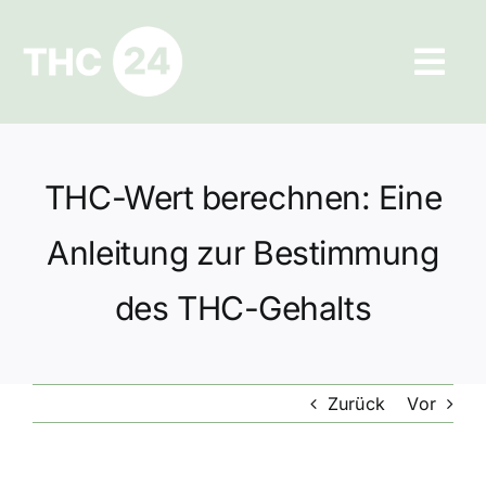
Zum
Inhalt
Tog
springen
Navi
Ratgeber
THC-Wert berechnen: Eine
Hilfe und Kontakt
Anleitung zur Bestimmung
Datenschutz
des THC-Gehalts
Impressum
Zurück
Vor