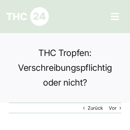
Zum
Inhalt
Tog
springen
Navi
Ratgeber
THC Tropfen:
Hilfe und Kontakt
Verschreibungspflichtig
Datenschutz
oder nicht?
Impressum
Zurück
Vor