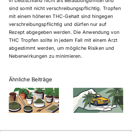
in Deutschland nicht als Betäubungsmittel und
sind somit nicht verschreibungspflichtig. Tropfen
mit einem höheren THC-Gehalt sind hingegen
verschreibungspflichtig und dürfen nur auf
Rezept abgegeben werden. Die Anwendung von
THC Tropfen sollte in jedem Fall mit einem Arzt
abgestimmt werden, um mögliche Risiken und
Nebenwirkungen zu minimieren.
Ähnliche Beiträge
Neue THC-
Grenzwert-
Cannabis
men
Regelung:
Samen
:
Was Sie über
kaufen: Alles
Cannabis und
was Sie
e
Autofahren
wissen sollten
wissen
müssen