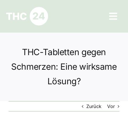
Zum
Inhalt
Tog
springen
Navi
Ratgeber
THC-Tabletten gegen
Hilfe und Kontakt
Schmerzen: Eine wirksame
Datenschutz
Lösung?
Impressum
Zurück
Vor