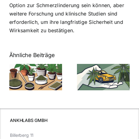
Option zur Schmerzlinderung sein können, aber
weitere Forschung und klinische Studien sind
erforderlich, um ihre langfristige Sicherheit und
Wirksamkeit zu bestätigen.
Ähnliche Beiträge
Neue THC-
Grenzwert-
Cannabis
men
Regelung:
Samen
:
Was Sie über
kaufen: Alles
Cannabis und
was Sie
e
Autofahren
wissen sollten
wissen
müssen
ANKHLABS GMBH
Billerberg 11