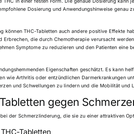
 THC in einer festen Form. Die genaue Dosierung kann je
die empfohlene Dosierung und Anwendungshinweise genau z
 können THC-Tabletten auch andere positive Effekte hab
d Erbrechen, die durch Chemotherapie verursacht werden,
nehmen Symptome zu reduzieren und den Patienten eine b
ündungshemmenden Eigenschaften geschätzt. Es kann helf
en wie Arthritis oder entzündlichen Darmerkrankungen u
en und Schwellungen zu lindern und die Mobilität und Le
-Tabletten gegen Schmerze
 bei der Schmerzlinderung, die sie zu einer attraktiven O
 THC-Tabletten