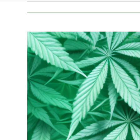
Zeige
grösseres
Bild