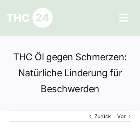
Zum
Inhalt
Tog
springen
Navi
Ratgeber
THC Öl gegen Schmerzen:
Hilfe und Kontakt
Natürliche Linderung für
Datenschutz
Beschwerden
Impressum
Zurück
Vor