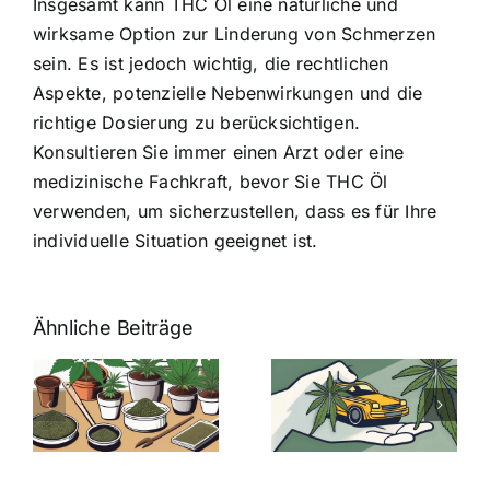
Insgesamt kann THC Öl eine natürliche und
wirksame Option zur Linderung von Schmerzen
sein. Es ist jedoch wichtig, die rechtlichen
Aspekte, potenzielle Nebenwirkungen und die
richtige Dosierung zu berücksichtigen.
Konsultieren Sie immer einen Arzt oder eine
medizinische Fachkraft, bevor Sie THC Öl
verwenden, um sicherzustellen, dass es für Ihre
individuelle Situation geeignet ist.
Ähnliche Beiträge
Neue THC-
Grenzwert-
Cannabis
men
Regelung:
Samen
:
Was Sie über
kaufen: Alles
Cannabis und
was Sie
e
Autofahren
wissen sollten