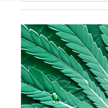
Zeige
grösseres
Bild