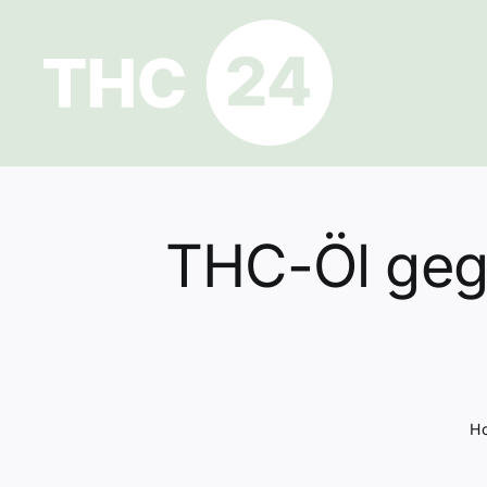
Zum
Inhalt
springen
THC-Öl geg
H