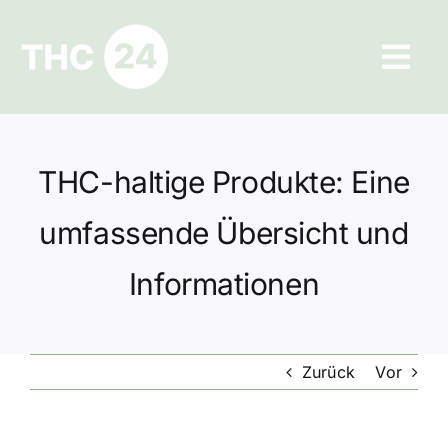
Zum
Inhalt
Tog
springen
Navi
Ratgeber
THC-haltige Produkte: Eine
Hilfe und Kontakt
umfassende Übersicht und
Datenschutz
Informationen
Impressum
Zurück
Vor