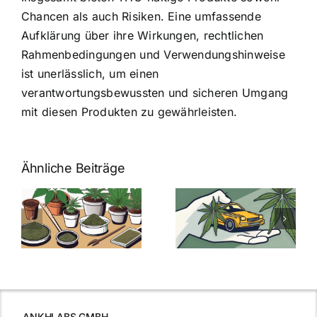
Chancen als auch Risiken. Eine umfassende
Aufklärung über ihre Wirkungen, rechtlichen
Rahmenbedingungen und Verwendungshinweise
ist unerlässlich, um einen
verantwortungsbewussten und sicheren Umgang
mit diesen Produkten zu gewährleisten.
Ähnliche Beiträge
Neue THC-
Grenzwert-
Cannabis
men
Regelung:
Samen
:
Was Sie über
kaufen: Alles
Cannabis und
was Sie
e
Autofahren
wissen sollten
wissen
müssen
ANKHLABS GMBH