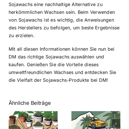
Sojawachs eine nachhaltige Alternative zu
herkömmlichen Wachsen sein. Beim Verwenden
von Sojawachs ist es wichtig, die Anweisungen
des Herstellers zu befolgen, um beste Ergebnisse
zu erzielen.
Mit all diesen Informationen können Sie nun bei
DM das richtige Sojawachs auswählen und
kaufen. Genießen Sie die Vorteile dieses
umweltfreundlichen Wachses und entdecken Sie
die Vielfalt der Sojawachs-Produkte bei DM!
Ähnliche Beiträge
Neue THC-
Grenzwert-
Cannabis
men
Regelung:
Samen
:
Was Sie über