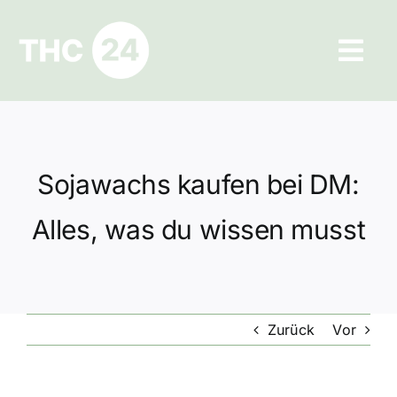
Zum
Inhalt
Tog
springen
Navi
Ratgeber
Hilfe und Kontakt
Sojawachs kaufen bei DM:
Datenschutz
Alles, was du wissen musst
Impressum
Zurück
Vor