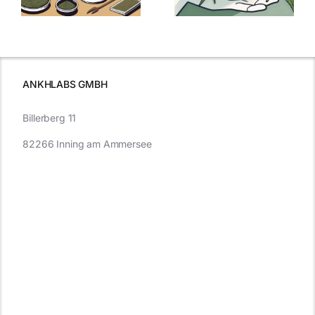
kaufen: Alles
Cannabis und
was Sie
e
Autofahren
wissen sollten
wissen
müssen
ANKHLABS GMBH
Billerberg 11
82266 Inning am Ammersee