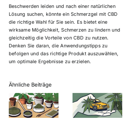
Beschwerden leiden und nach einer natürlichen
Lösung suchen, könnte ein Schmerzgel mit CBD
die richtige Wahl für Sie sein. Es bietet eine
wirksame Möglichkeit, Schmerzen zu lindern und
gleichzeitig die Vorteile von CBD zu nutzen.
Denken Sie daran, die Anwendungstipps zu
befolgen und das richtige Produkt auszuwählen,
um optimale Ergebnisse zu erzielen.
Ähnliche Beiträge
Neue THC-
Grenzwert-
Cannabis
men
Regelung:
Samen
:
Was Sie über
kaufen: Alles
Cannabis und
was Sie
e
Autofahren
wissen sollten
wissen