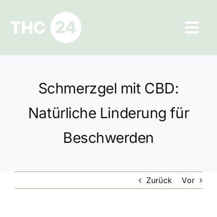
Zum
Inhalt
Tog
springen
Navi
Ratgeber
Schmerzgel mit CBD:
Hilfe und Kontakt
Natürliche Linderung für
Datenschutz
Beschwerden
Impressum
Zurück
Vor