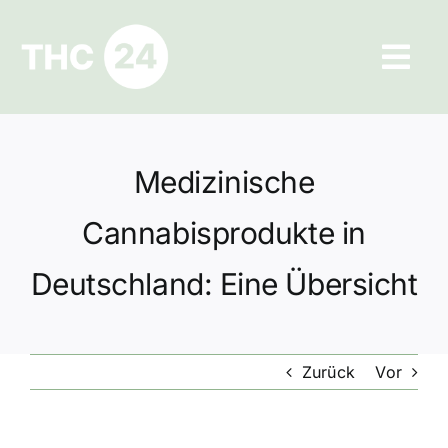
Zum
Inhalt
Tog
springen
Navi
Ratgeber
Medizinische
Hilfe und Kontakt
Cannabisprodukte in
Datenschutz
Deutschland: Eine Übersicht
Impressum
Zurück
Vor