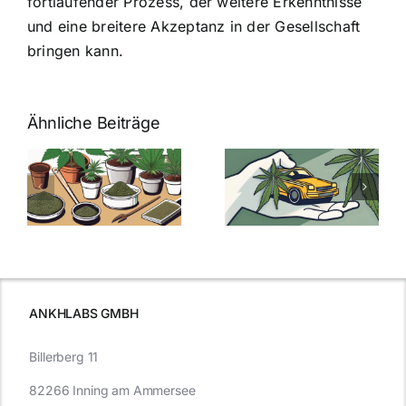
fortlaufender Prozess, der weitere Erkenntnisse
und eine breitere Akzeptanz in der Gesellschaft
bringen kann.
Ähnliche Beiträge
Neue THC-
Grenzwert-
Cannabis
men
Regelung:
Samen
:
Was Sie über
kaufen: Alles
Cannabis und
was Sie
e
Autofahren
wissen sollten
wissen
müssen
ANKHLABS GMBH
Billerberg 11
82266 Inning am Ammersee