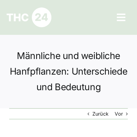
Zum
Inhalt
Tog
springen
Navi
Ratgeber
Männliche und weibliche
Hilfe und Kontakt
Hanfpflanzen: Unterschiede
Datenschutz
und Bedeutung
Impressum
Zurück
Vor