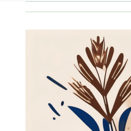
Zeige
grösseres
Bild