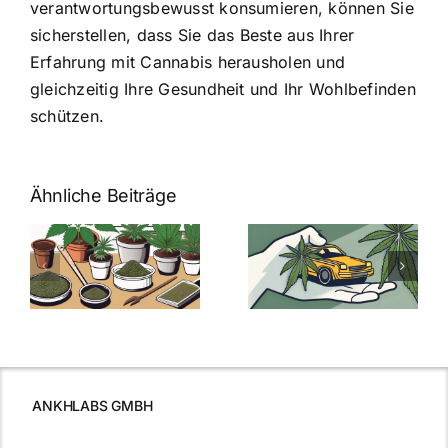
verantwortungsbewusst konsumieren, können Sie
sicherstellen, dass Sie das Beste aus Ihrer
Erfahrung mit Cannabis herausholen und
gleichzeitig Ihre Gesundheit und Ihr Wohlbefinden
schützen.
Ähnliche Beiträge
Neue THC-
Grenzwert-
Cannabis
men
Regelung:
Samen
:
Was Sie über
kaufen: Alles
Cannabis und
was Sie
e
Autofahren
wissen sollten
wissen
müssen
ANKHLABS GMBH