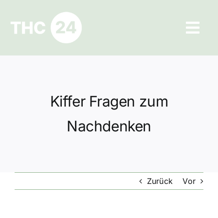
Zum
Inhalt
Tog
springen
Navi
Ratgeber
Hilfe und Kontakt
Kiffer Fragen zum
Datenschutz
Nachdenken
Impressum
Zurück
Vor