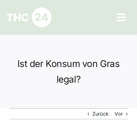
Zum
Inhalt
Tog
springen
Navi
Ratgeber
Hilfe und Kontakt
Ist der Konsum von Gras
Datenschutz
legal?
Impressum
Zurück
Vor