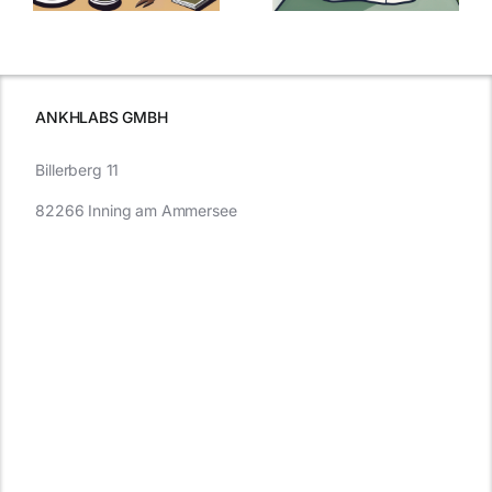
Cannabis und
was Sie
e
Autofahren
wissen sollten
wissen
müssen
ANKHLABS GMBH
Billerberg 11
82266 Inning am Ammersee