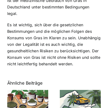
ist der medizinische Gebrauch von Gras in
Deutschland unter bestimmten Bedingungen
legal.
Es ist wichtig, sich über die gesetzlichen
Bestimmungen und die
möglichen Folgen des
Konsums von Gras
im Klaren zu sein. Unabhängig
von der Legalität ist es auch wichtig, die
gesundheitlichen Risiken zu berücksichtigen. Der
Konsum von Gras ist nicht ohne Risiken und sollte
nicht leichtfertig behandelt werden.
Ähnliche Beiträge
Neue THC-
Grenzwert-
Cannabis
men
Regelung:
Samen
:
Was Sie über
kaufen: Alles