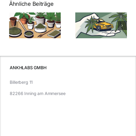
Ähnliche Beiträge
Neue THC-
Grenzwert-
Cannabis
men
Regelung:
Samen
:
Was Sie über
kaufen: Alles
Cannabis und
was Sie
e
Autofahren
wissen sollten
wissen
müssen
ANKHLABS GMBH
Billerberg 11
82266 Inning am Ammersee