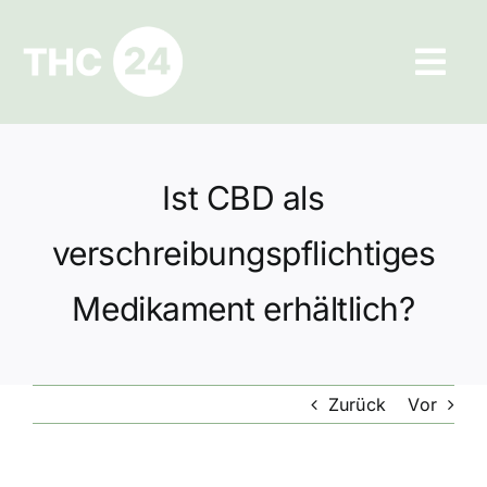
Zum
Inhalt
Tog
springen
Navi
Ratgeber
Ist CBD als
Hilfe und Kontakt
verschreibungspflichtiges
Datenschutz
Medikament erhältlich?
Impressum
Zurück
Vor