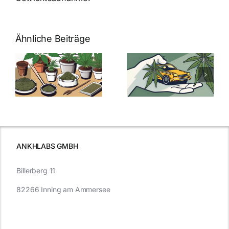
Ähnliche Beiträge
Neue THC-
Grenzwert-
Cannabis
men
Regelung:
Samen
:
Was Sie über
kaufen: Alles
Cannabis und
was Sie
e
Autofahren
wissen sollten
wissen
müssen
ANKHLABS GMBH
Billerberg 11
82266 Inning am Ammersee