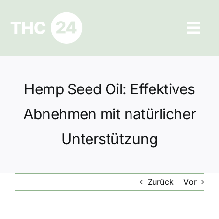
Zum
Inhalt
Tog
springen
Navi
Ratgeber
Hemp Seed Oil: Effektives
Hilfe und Kontakt
Abnehmen mit natürlicher
Datenschutz
Unterstützung
Impressum
Zurück
Vor