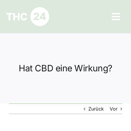
Zum
Inhalt
Tog
springen
Navi
Ratgeber
Hilfe und Kontakt
Hat CBD eine Wirkung?
Datenschutz
Impressum
Zurück
Vor