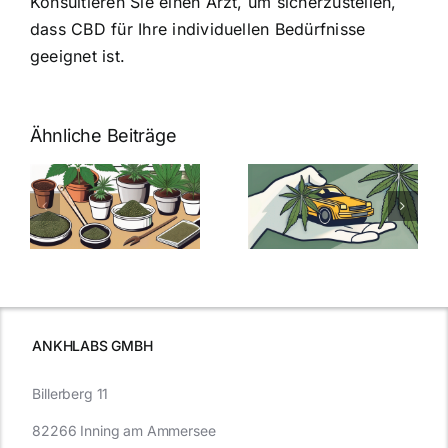
Konsultieren Sie einen Arzt, um sicherzustellen,
dass CBD für Ihre individuellen Bedürfnisse
geeignet ist.
Ähnliche Beiträge
Neue THC-
Grenzwert-
Cannabis
men
Regelung:
Samen
:
Was Sie über
kaufen: Alles
Cannabis und
was Sie
e
Autofahren
wissen sollten
wissen
müssen
ANKHLABS GMBH
Billerberg 11
82266 Inning am Ammersee