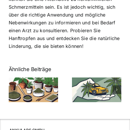
Schmerzmitteln sein. Es ist jedoch wichtig, sich
über die richtige Anwendung und mögliche
Nebenwirkungen zu informieren und bei Bedarf
einen Arzt zu konsultieren. Probieren Sie
Hanftropfen aus und entdecken Sie die natürliche
Linderung, die sie bieten können!
Ähnliche Beiträge
Neue THC-
Grenzwert-
Cannabis
men
Regelung:
Samen
:
Was Sie über
kaufen: Alles
Cannabis und
was Sie
e
Autofahren
wissen sollten
wissen
müssen