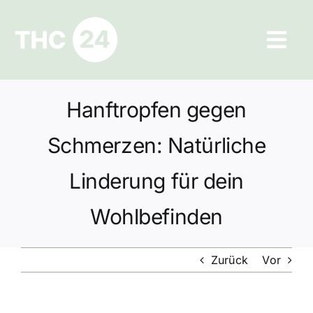
Zum
Inhalt
Tog
springen
Navi
Ratgeber
Hanftropfen gegen
Hilfe und Kontakt
Schmerzen: Natürliche
Datenschutz
Linderung für dein
Wohlbefinden
Impressum
Zurück
Vor