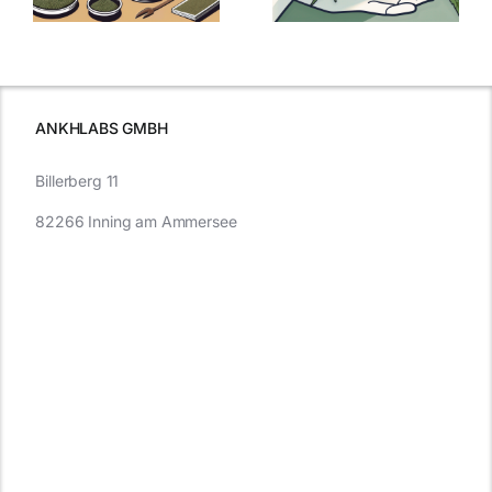
Cannabis und
was Sie
e
Autofahren
wissen sollten
wissen
müssen
ANKHLABS GMBH
Billerberg 11
82266 Inning am Ammersee