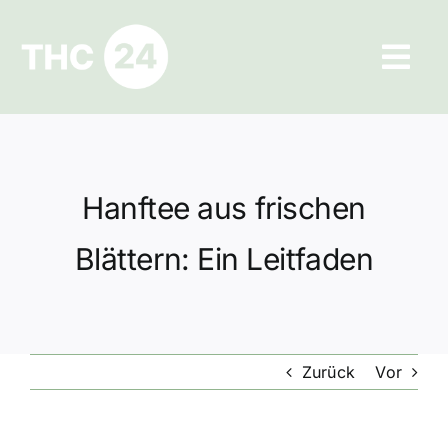
Zum
Inhalt
Tog
springen
Navi
Ratgeber
Hilfe und Kontakt
Hanftee aus frischen
Datenschutz
Blättern: Ein Leitfaden
Impressum
Zurück
Vor