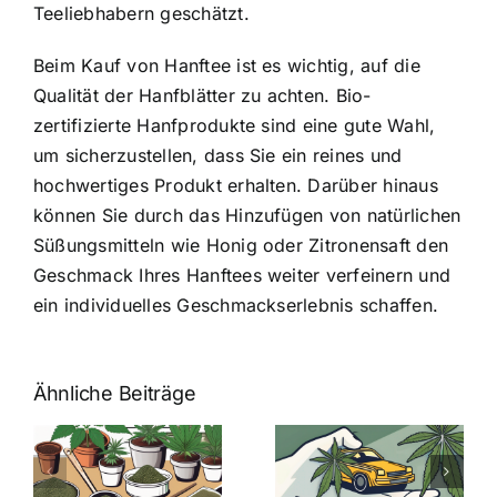
Teeliebhabern geschätzt.
Beim Kauf von Hanftee ist es wichtig, auf die
Qualität der Hanfblätter zu achten. Bio-
zertifizierte Hanfprodukte sind eine gute Wahl,
um sicherzustellen, dass Sie ein reines und
hochwertiges Produkt erhalten. Darüber hinaus
können Sie durch das Hinzufügen von natürlichen
Süßungsmitteln wie Honig oder Zitronensaft den
Geschmack Ihres Hanftees weiter verfeinern und
ein individuelles Geschmackserlebnis schaffen.
Ähnliche Beiträge
Neue THC-
Grenzwert-
Cannabis
men
Regelung:
Samen
:
Was Sie über
kaufen: Alles