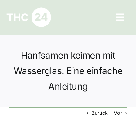
Zum
Inhalt
Tog
springen
Navi
Ratgeber
Hanfsamen keimen mit
Hilfe und Kontakt
Wasserglas: Eine einfache
Datenschutz
Anleitung
Impressum
Zurück
Vor