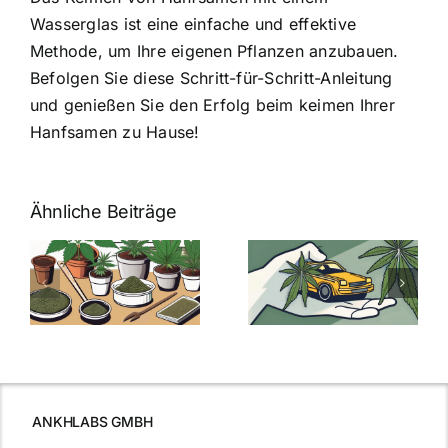
Wasserglas ist eine einfache und effektive
Methode, um Ihre eigenen Pflanzen anzubauen.
Befolgen Sie diese Schritt-für-Schritt-Anleitung
und genießen Sie den Erfolg beim keimen Ihrer
Hanfsamen zu Hause!
Ähnliche Beiträge
Neue THC-
Grenzwert-
Cannabis
men
Regelung:
Samen
:
Was Sie über
kaufen: Alles
Cannabis und
was Sie
e
Autofahren
wissen sollten
wissen
müssen
ANKHLABS GMBH