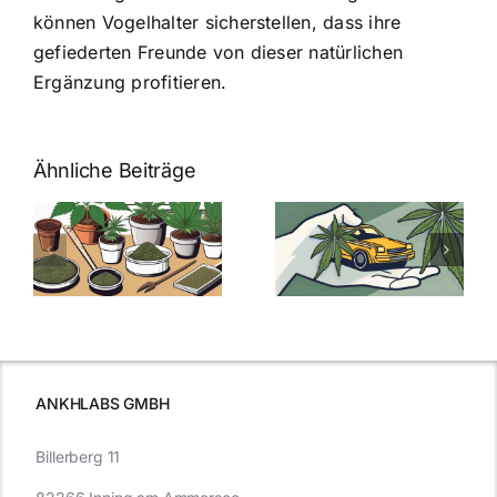
können Vogelhalter sicherstellen, dass ihre
gefiederten Freunde von dieser natürlichen
Ergänzung profitieren.
Ähnliche Beiträge
Neue THC-
Grenzwert-
Cannabis
men
Regelung:
Samen
:
Was Sie über
kaufen: Alles
Cannabis und
was Sie
e
Autofahren
wissen sollten
wissen
müssen
ANKHLABS GMBH
Billerberg 11