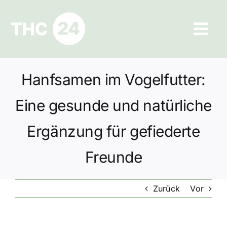
Zum
Inhalt
Tog
springen
Navi
Ratgeber
Hanfsamen im Vogelfutter:
Hilfe und Kontakt
Eine gesunde und natürliche
Datenschutz
Ergänzung für gefiederte
Freunde
Impressum
Zurück
Vor