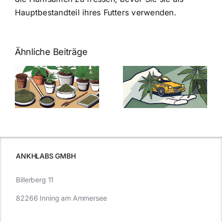
Hauptbestandteil ihres Futters verwenden.
Ähnliche Beiträge
Neue THC-
Grenzwert-
Cannabis
men
Regelung:
Samen
:
Was Sie über
kaufen: Alles
Cannabis und
was Sie
e
Autofahren
wissen sollten
wissen
müssen
ANKHLABS GMBH
Billerberg 11
82266 Inning am Ammersee