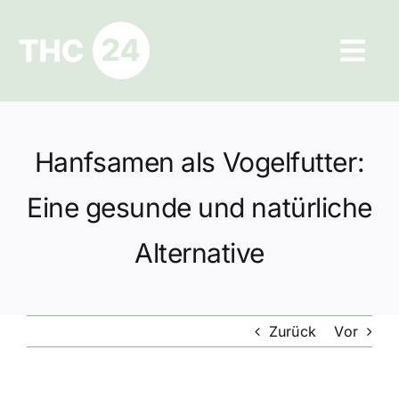
Zum
Inhalt
Tog
springen
Navi
Ratgeber
Hanfsamen als Vogelfutter:
Hilfe und Kontakt
Eine gesunde und natürliche
Datenschutz
Alternative
Impressum
Zurück
Vor