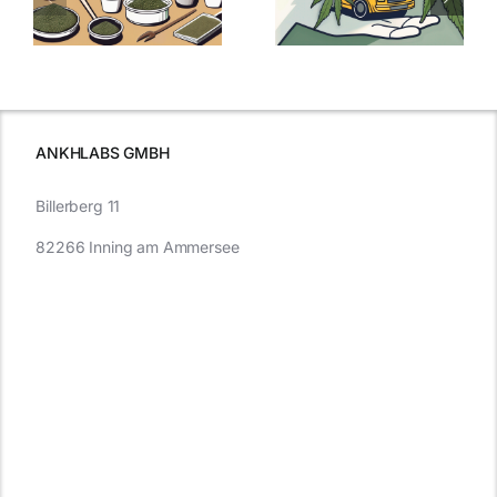
:
Was Sie über
kaufen: Alles
Cannabis und
was Sie
e
Autofahren
wissen sollten
wissen
müssen
ANKHLABS GMBH
Billerberg 11
82266 Inning am Ammersee