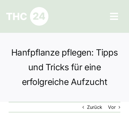
Zum
Inhalt
Tog
springen
Navi
Ratgeber
Hanfpflanze pflegen: Tipps
Hilfe und Kontakt
und Tricks für eine
Datenschutz
erfolgreiche Aufzucht
Impressum
Zurück
Vor