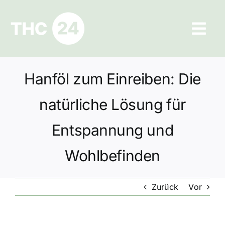
Zum
Inhalt
Tog
springen
Navi
Ratgeber
Hanföl zum Einreiben: Die
Hilfe und Kontakt
natürliche Lösung für
Datenschutz
Entspannung und
Wohlbefinden
Impressum
Zurück
Vor