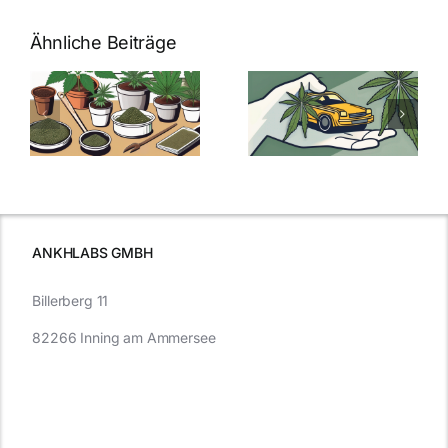
Ähnliche Beiträge
Neue THC-
Grenzwert-
Cannabis
men
Regelung:
Samen
:
Was Sie über
kaufen: Alles
Cannabis und
was Sie
e
Autofahren
wissen sollten
wissen
müssen
ANKHLABS GMBH
Billerberg 11
82266 Inning am Ammersee