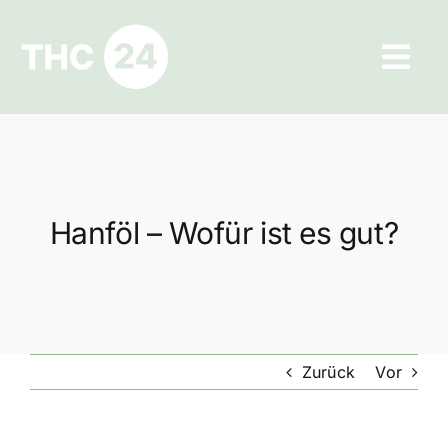
Zum
Inhalt
Tog
springen
Navi
Ratgeber
Hilfe und Kontakt
Hanföl – Wofür ist es gut?
Datenschutz
Impressum
Zurück
Vor