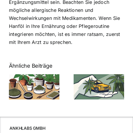
Ergänzungsmittel sein. Beachten Sie jedoch
mögliche allergische Reaktionen und
Wechselwirkungen mit Medikamenten. Wenn Sie
Hanföl in Ihre Ernährung oder Pflegeroutine
integrieren möchten, ist es immer ratsam, zuerst
mit Ihrem Arzt zu sprechen.
Ähnliche Beiträge
Neue THC-
Grenzwert-
Cannabis
men
Regelung:
Samen
:
Was Sie über
kaufen: Alles
Cannabis und
was Sie
e
Autofahren
wissen sollten
wissen
müssen
ANKHLABS GMBH